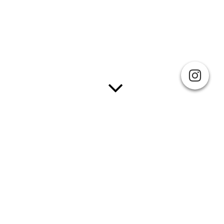
Flüssige Seifen und Lotionen,
UVP 12,50 (Seifen), 13,50 (Lotionen)
Euro, 250 ml:
Wir lieben Seifen und Lotionen fast genauso wie unsere
Kerzen.